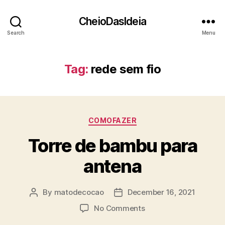
CheioDasIdeia
Search
Menu
Tag:
rede sem fio
Categories
COMOFAZER
Torre de bambu para
antena
By
matodecocao
December 16, 2021
Post
Post
author
date
on
No Comments
Torre