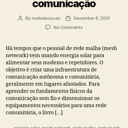
comunicação
By
matodecocao
December 6, 2021
Post
Post
author
date
on
No Comments
Energia
solar
para
Há tempos que o pessoal de rede malha (mesh
comunicação
network) vem usando energia solar para
alimentar seus modems e repetidores. O
objetivo é criar uma infraestrutura de
comunicação autônoma e comunitária,
geralmente em lugares afastados. Para
aprender os fundamentos físicos da
comunicação sem fio e dimensionar os
equipamentos necessários para uma rede
comunitária, o livro […]
energia solar
,
mesh network
,
rede malha
,
rede mesh
,