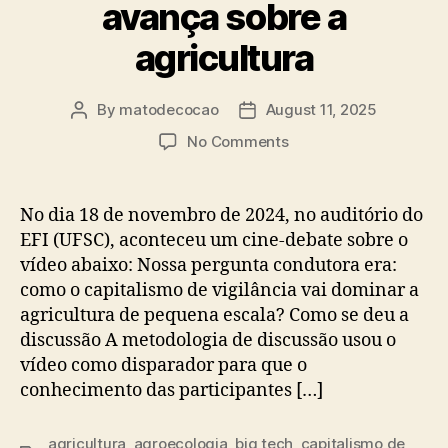
avança sobre a
agricultura
By
matodecocao
August 11, 2025
Post
Post
author
date
on
No Comments
Capitalismo
de
vigilância
No dia 18 de novembro de 2024, no auditório do
avança
EFI (UFSC), aconteceu um cine-debate sobre o
sobre
vídeo abaixo: Nossa pergunta condutora era:
a
como o capitalismo de vigilância vai dominar a
agricultura
agricultura de pequena escala? Como se deu a
discussão A metodologia de discussão usou o
vídeo como disparador para que o
conhecimento das participantes […]
agricultura
,
agroecologia
,
big tech
,
capitalismo de