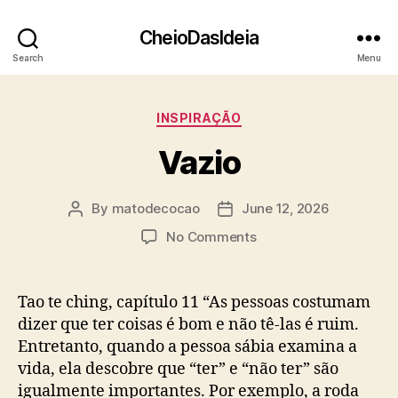
CheioDasIdeia
Search
Menu
Categories
INSPIRAÇÃO
Vazio
By
matodecocao
June 12, 2026
Post
Post
author
date
on
No Comments
Vazio
Tao te ching, capítulo 11 “As pessoas costumam
dizer que ter coisas é bom e não tê-las é ruim.
Entretanto, quando a pessoa sábia examina a
vida, ela descobre que “ter” e “não ter” são
igualmente importantes. Por exemplo, a roda