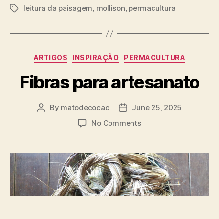
leitura da paisagem
,
mollison
,
permacultura
Tags
Categories
ARTIGOS
INSPIRAÇÃO
PERMACULTURA
Fibras para artesanato
By
matodecocao
June 25, 2025
Post
Post
author
date
on
No Comments
Fibras
para
artesanato