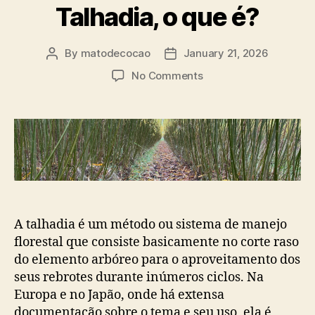
Talhadia, o que é?
By
matodecocao
January 21, 2026
Post
Post
author
date
on
No Comments
Talhadia,
o
que
é?
A talhadia é um método ou sistema de manejo
florestal que consiste basicamente no corte raso
do elemento arbóreo para o aproveitamento dos
seus rebrotes durante inúmeros ciclos. Na
Europa e no Japão, onde há extensa
documentação sobre o tema e seu uso, ela é