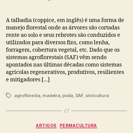
Efeitos
ecológicos
da
A talhadia (coppice, em inglês) é uma forma de
talhadia,
manejo florestal onde as árvores são cortadas
uma
rente ao solo e seus rebrotes são conduzidos e
revisão
utilizados para diversos fins, como lenha,
forragem, cobertura vegetal, etc. Dado que os
sistemas agroflorestais (SAF) vêm sendo
apontados nas últimas décadas como sistemas
agrícolas regenerativos, produtivos, resilientes
e mitigadores […]
agrofloresta
,
madeira
,
poda
,
SAF
,
silvicultura
Tags
Categories
ARTIGOS
PERMACULTURA