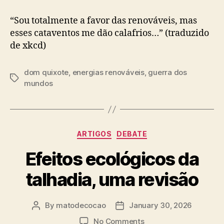
“Sou totalmente a favor das renováveis, mas
esses cataventos me dão calafrios…” (traduzido
de xkcd)
dom quixote
,
energias renováveis
,
guerra dos
Tags
mundos
Categories
ARTIGOS
DEBATE
Efeitos ecológicos da
talhadia, uma revisão
By
matodecocao
January 30, 2026
Post
Post
author
date
on
No Comments