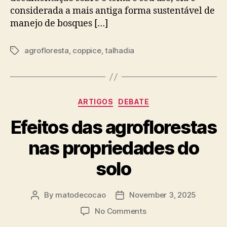
considerada a mais antiga forma sustentável de
manejo de bosques […]
agrofloresta
,
coppice
,
talhadia
Tags
Categories
ARTIGOS
DEBATE
Efeitos das agroflorestas
nas propriedades do
solo
By
matodecocao
November 3, 2025
Post
Post
author
date
on
No Comments
Efeitos