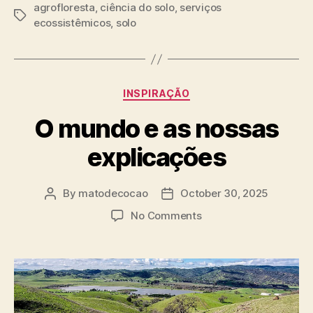
agrofloresta
,
ciência do solo
,
serviços
Tags
ecossistêmicos
,
solo
Categories
INSPIRAÇÃO
O mundo e as nossas
explicações
By
matodecocao
October 30, 2025
Post
Post
author
date
on
No Comments
O
mundo
e
as
nossas
explicações