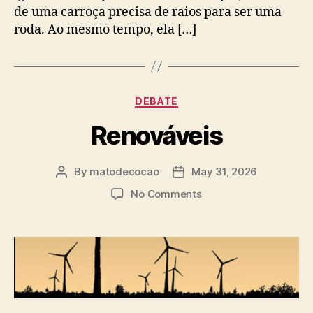
de uma carroça precisa de raios para ser uma
roda. Ao mesmo tempo, ela […]
Categories
DEBATE
Renováveis
By
matodecocao
May 31, 2026
Post
Post
author
date
on
No Comments
Renováveis