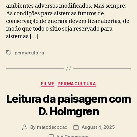
ambientes adversos modificados. Mas sempre:
As condições para sistemas futuros de
conservação de energia devem ficar abertas, de
modo que todo o sítio seja reservado para
sistemas […]
permacultura
Tags
Categories
FILME
PERMACULTURA
Leitura da paisagem com
D. Holmgren
By
matodecocao
August 4, 2025
Post
Post
author
date
on
No Comments