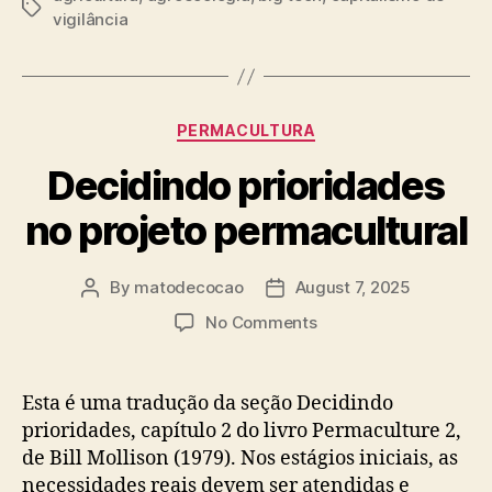
Tags
vigilância
Categories
PERMACULTURA
Decidindo prioridades
no projeto permacultural
By
matodecocao
August 7, 2025
Post
Post
author
date
on
No Comments
Decidindo
prioridades
no
Esta é uma tradução da seção Decidindo
projeto
prioridades, capítulo 2 do livro Permaculture 2,
permacultural
de Bill Mollison (1979). Nos estágios iniciais, as
necessidades reais devem ser atendidas e