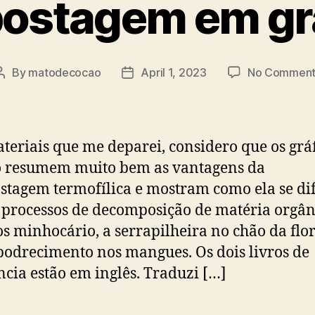
stagem em gr
By
matodecocao
April 1, 2023
No Comment
Post
Post
author
date
teriais que me deparei, considero que os grá
o resumem muito bem as vantagens da
tagem termofílica e mostram como ela se di
 processos de decomposição de matéria orgân
s minhocário, a serrapilheira no chão da flor
podrecimento nos mangues. Os dois livros de
ncia estão em inglês. Traduzi […]