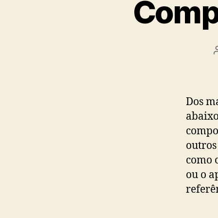
Compo
Dos ma
abaix
compos
outros
como o
ou o a
referê