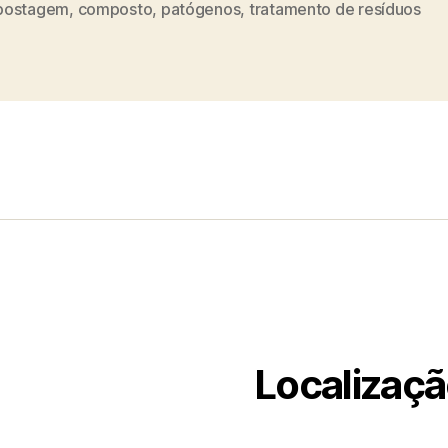
postagem
,
composto
,
patógenos
,
tratamento de resíduos
Localizaç