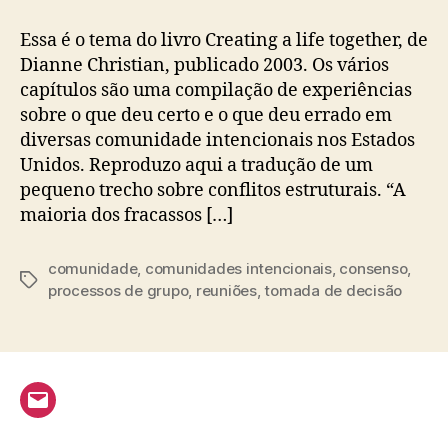
que
apenas
Essa é o tema do livro Creating a life together, de
algumas
Dianne Christian, publicado 2003. Os vários
comunidades
capítulos são uma compilação de experiências
dão
sobre o que deu certo e o que deu errado em
certo?
diversas comunidade intencionais nos Estados
Unidos. Reproduzo aqui a tradução de um
pequeno trecho sobre conflitos estruturais. “A
maioria dos fracassos […]
comunidade
,
comunidades intencionais
,
consenso
,
Tags
processos de grupo
,
reuniões
,
tomada de decisão
Email