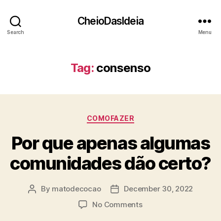
CheioDasIdeia
Search
Menu
Tag:
consenso
Categories
COMOFAZER
Por que apenas algumas
comunidades dão certo?
By
matodecocao
December 30, 2022
Post
Post
author
date
on
No Comments
Por